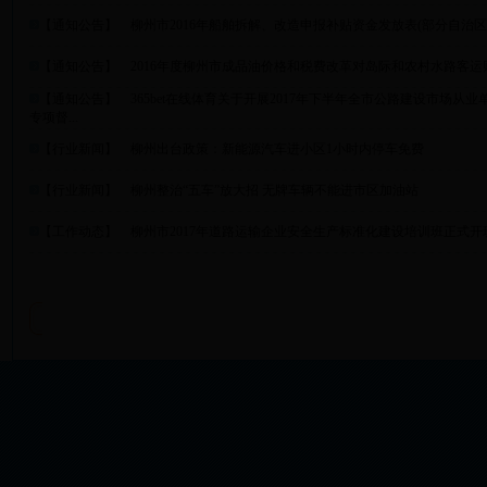
【
通知公告
】
柳州市2016年船舶拆解、改造申报补贴资金发放表(部分自治区
【
通知公告
】
2016年度柳州市成品油价格和税费改革对岛际和农村水路客
【
通知公告
】
365bet在线体育关于开展2017年下半年全市公路建设市场
专项督...
【
行业新闻
】
柳州出台政策：新能源汽车进小区1小时内停车免费
【
行业新闻
】
柳州整治“五车”放大招 无牌车辆不能进市区加油站
【
工作动态
】
柳州市2017年道路运输企业安全生产标准化建设培训班正式开